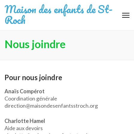
Aller
Maison des enfants de St-
au
Roch
contenu
(Pressez
Entrée)
Nous joindre
Pour nous joindre
Anaïs Compérot
Coordination générale
direction@maisondesenfantsstroch.org
Charlotte Hamel
Aide aux devoirs